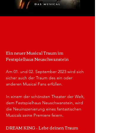
Ein neuer Musical Traum im 
Festspielhaus Neuschwanstein
Am 01. und 02. September 2023 wird sich 
sicher auch der Traum des ein oder 
anderen Musical Fans erfüllen.
In einem der schönsten Theater der Welt, 
dem Festspielhaus Neuschwanstein, wird 
die Neuinszenierung eines fantastischen 
Musicals seine Premiere feiern.
DREAM KING – Lebe deinen Traum