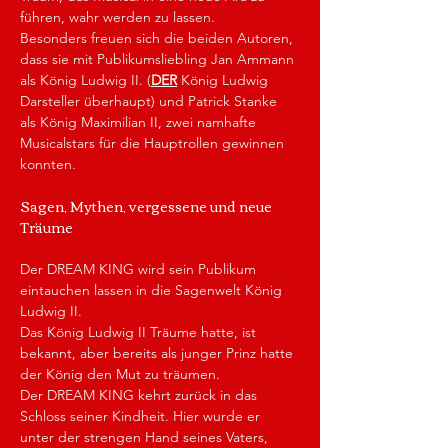
führen, wahr werden zu lassen. 
Besonders freuen sich die beiden Autoren, 
dass sie mit Publikumsliebling Jan Ammann 
als König Ludwig II. (
DER
 König Ludwig 
Darsteller überhaupt) und Patrick Stanke 
als König Maximilian II, zwei namhafte 
Musicalstars für die Hauptrollen gewinnen 
konnten.
Sagen, Mythen, vergessene und neue 
Träume
Der DREAM KING wird sein Publikum 
eintauchen lassen in die Sagenwelt König 
Ludwig II.
Das König Ludwig II Träume hatte, ist 
bekannt, aber bereits als junger Prinz hatte 
der König den Mut zu träumen.
Der DREAM KING kehrt zurück in das 
Schloss seiner Kindheit. Hier wurde er 
unter der strengen Hand seines Vaters, 