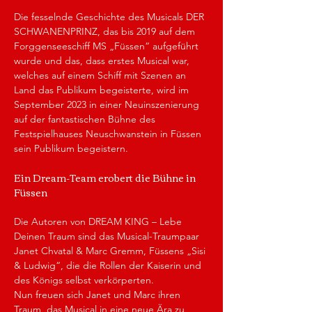
Die fesselnde Geschichte des Musicals DER 
SCHWANENPRINZ, das bis 2019 auf dem 
Forggenseeschiff MS „Füssen“ aufgeführt 
wurde und das, dass erstes Musical war, 
welches auf einem Schiff mit Szenen an 
Land das Publikum begeisterte, wird im 
September 2023 in einer Neuinszenierung 
auf der fantastischen Bühne des 
Festspielhauses Neuschwanstein in Füssen 
sein Publikum begeistern.
Ein Dream-Team erobert die Bühne in 
Füssen
Die Autoren von DREAM KING – Lebe 
Deinen Traum sind das Musical-Traumpaar 
Janet Chvatal & Marc Gremm, Füssens „Sisi 
& Ludwig“, die die Rollen der Kaiserin und 
des Königs selbst verkörperten.
Nun freuen sich Janet und Marc ihren 
Traum, das Musical in eine neue Ära zu 