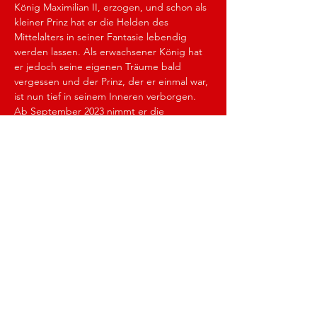
König Maximilian II, erzogen, und schon als 
kleiner Prinz hat er die Helden des 
Mittelalters in seiner Fantasie lebendig 
werden lassen. Als erwachsener König hat 
er jedoch seine eigenen Träume bald 
vergessen und der Prinz, der er einmal war, 
ist nun tief in seinem Inneren verborgen. 
Ab September 2023 nimmt er die 
Zuschauer von DREAM KING – Lebe 
Deinen Traum mit auf eine fantastische 
Reise, um seine Träume und die der 
Menschheit zu retten.
Eine fantastische Heldenreise beginnt
Zauberhafte Charaktere wie z. B. der 
magische Schwan mit seinen 6 Metern 
Flügelspannweite oder der Rote Ritter mit 
seiner stattlichen Größe von 4 Metern wird 
die Reise magisch und heldenhaft werden 
lassen. Die überdimensionalen Kostüme 