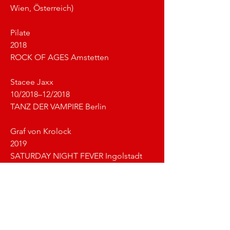
Wien, Österreich)
Pilate
2018 							
ROCK OF AGES Amstetten
Stacee Jaxx
10/2018–12/2018				
TANZ DER VAMPIRE Berlin
Graf von Krolock
2019							
SATURDAY NIGHT FEVER Ingolstadt
Tony Manero
2019							
JESUS CHRIST SUPERSTAR (Concert in 
Wien, Österreich)