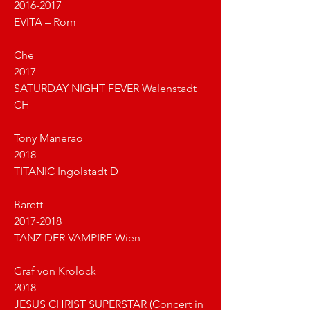
2016-2017 						
EVITA – Rom
Che
2017							
SATURDAY NIGHT FEVER Walenstadt 
CH
Tony Manerao
2018							
TITANIC Ingolstadt D
Barett
2017-2018						
TANZ DER VAMPIRE Wien
Graf von Krolock
2018 							
JESUS CHRIST SUPERSTAR (Concert in 