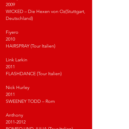
2009 							
WICKED – Die Hexen von Oz(Stuttgart, 
Deutschland)
Fiyero
2010 							
HAIRSPRAY (Tour Italien)
Link Larkin
2011 							
FLASHDANCE (Tour Italien)
Nick Hurley
2011 							
SWEENEY TODD – Rom
Anthony
2011-2012 						
ROMEO UND JULIA (Tour Italien)