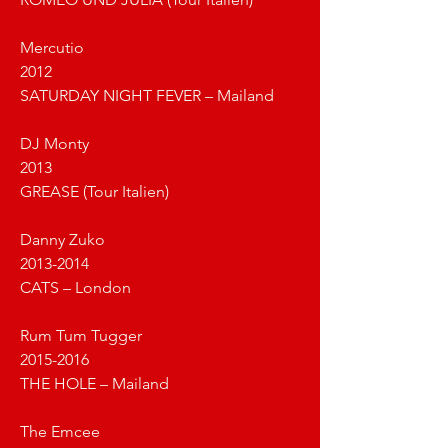
Mercutio
2012 							
SATURDAY NIGHT FEVER – Mailand
DJ Monty
2013 							
GREASE (Tour Italien)
Danny Zuko
2013-2014 						
CATS – London
Rum Tum Tugger
2015-2016						
THE HOLE – Mailand
The Emcee