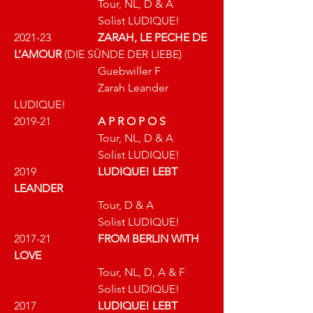
			Tour, NL, D & A
			Solist LUDIQUE!
2021-23 		
ZARAH, LE PECHE DE 
L’AMOUR 
(DIE SÜNDE DER LIEBE)
			Guebwiller F
			Zarah Leander 
LUDIQUE!	
2019-21 		
A P R O P O S
			Tour, NL, D & A
Solist LUDIQUE!
2019 			
LUDIQUE! LEBT 
LEANDER
			Tour, D & A
			Solist LUDIQUE!
2017-21 		
FROM BERLIN WITH 
LOVE
			Tour, NL, D, A & F
			Solist LUDIQUE!
2017 			
LUDIQUE! LEBT 