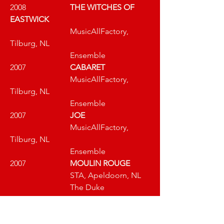
2008 			
THE WITCHES OF 
EASTWICK
			MusicAllFactory, 
Tilburg, NL
			Ensemble
2007 			
CABARET
			MusicAllFactory, 
Tilburg, NL
			Ensemble
2007 			
JOE 
			MusicAllFactory, 
Tilburg, NL
			Ensemble
2007 			
MOULIN ROUGE 
STA, Apeldoorn, NL
			The Duke
Film/Fernsehen