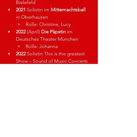
Bielefeld
2021
 Solistin im 
Mitternachtsball
in Oberhausen
Rolle: 
Christine, Lucy
2022
 (April) 
Die Päpstin
 im 
Deutsches Theater München
Rolle: Johanna
2022
 Solistin This is the greatest 
Show – Sound of Music Concerts
2022
 (November) 
Die Päpstin
 im 
Deutsches Theater München
Rolle: Johanna
2022
 (Dezember) 
Die Päpstin
 im 
Festspielhaus Neuschwanstein
Rolle: Johanna
2023 Wonderful Town
 in 
Schwäbisch Gmünd
Rolle: 
Eileen
2023 Zeppelin Musical
 im 