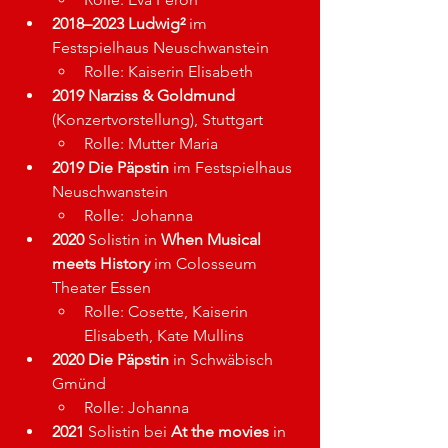
2018–2023 Ludwig²
 im 
Festspielhaus Neuschwanstein
Rolle: Kaiserin Elisabeth
2019 Narziss & Goldmund
(Konzertvorstellung), Stuttgart
Rolle: 
Mutter Maria
2019 Die Päpstin
 im Festspielhaus 
Neuschwanstein
Rolle:  
Johanna
2020
 Solistin in 
When Musical 
meets History
 im Colosseum 
Theater Essen
Rolle: 
Cosette, Kaiserin 
Elisabeth, Kate Mullins
2020 Die Päpstin
 in Schwäbisch 
Gmünd
Rolle: Johanna
2021
 Solistin bei 
At the movies
 in 