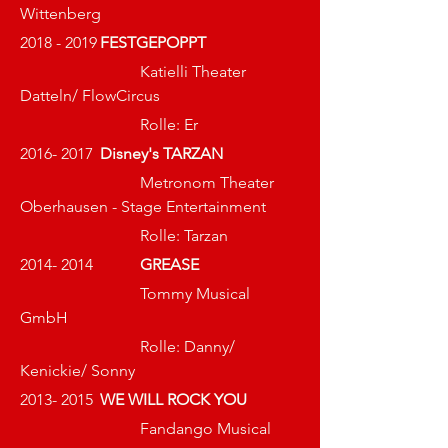
Wittenberg
2018 - 2019	
FESTGEPOPPT
			Katielli Theater 
Datteln/ FlowCircus
Rolle: 
Er
2016- 2017 	
Disney's TARZAN
			Metronom Theater 
Oberhausen - Stage Entertainment
Rolle: 
Tarzan
2014- 2014		
GREASE
			Tommy Musical 
GmbH
Rolle: 
Danny/ 
Kenickie/ Sonny
2013- 2015 	
WE WILL ROCK YOU
			Fandango Musical