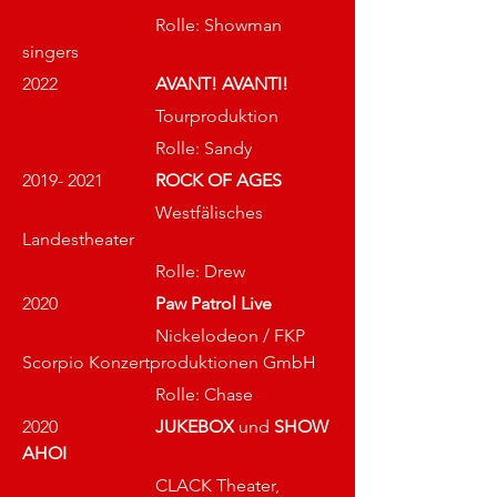
			Rolle: Showman 
singers
2022			
AVANT! AVANTI!
			Tourproduktion
Rolle: 
Sandy
2019- 2021		
ROCK OF AGES
			Westfälisches 
Landestheater
Rolle: 
Drew
2020			
Paw Patrol Live
			Nickelodeon / FKP 
Scorpio Konzertproduktionen GmbH
Rolle: 
Chase
2020			
JUKEBOX
 und 
SHOW 
AHOI
			CLACK Theater, 