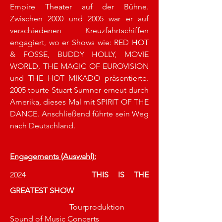
Empire Theater auf der Bühne. 
Zwischen 2000 und 2005 war er auf 
verschiedenen Kreuzfahrtschiffen 
engagiert, wo er Shows wie: RED HOT 
& FOSSE, BUDDY HOLLY, MOVIE 
WORLD, THE MAGIC OF EUROVISION 
und THE HOT MIKADO präsentierte. 
2005 tourte Stuart Sumner erneut durch 
Amerika, dieses Mal mit SPIRIT OF THE 
DANCE. Anschließend führte sein Weg 
nach Deutschland. 
Engagements (Auswahl):
2024			
THIS IS THE 
GREATEST SHOW
			Tourproduktion 
Sound of Music Concerts