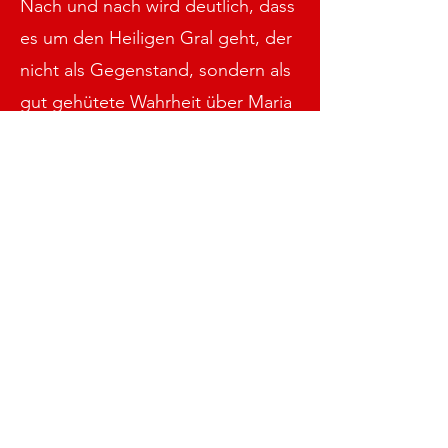
Nach und nach wird deutlich, dass
es um den Heiligen Gral geht, der
nicht als Gegenstand, sondern als
gut gehütete Wahrheit über Maria
Magdalena und ihre Verbindung
zu Jesus verstanden wird.
Gleichzeitig werden Sophie und
Langdon von einer mächtigen
Organisation verfolgt, die alles
daransetzt, dieses Geheimnis zu
schützen oder zu zerstören.
Am Ende gelingt es, die letzten
Rätsel zu lösen. Sophie erfährt die
Wahrheit über ihre Herkunft, und