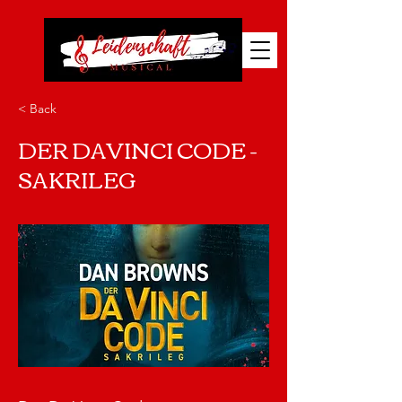
< Back
DER DAVINCI CODE -
SAKRILEG