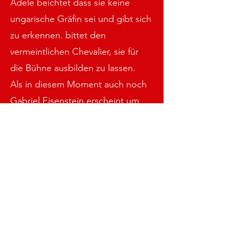
Adele beichtet dass sie keine
ungarische Gräfin sei und gibt sich
zu erkennen. bittet den
vermeintlichen Chevalier, sie für
die Bühne ausbilden zu lassen.
Als in diesem Moment auch noch
Gabriel Eisenstein erscheint um
nun endlich seine Gefängnisstrafe
antreten zu wollen, spitzt sich die
Situation weiter zu.
Er erfährt vom Gefängnisdirektor
Frank erfährt, dass er, Eisenstein,
doch schon am Vortag zu Hause
von ihm persönlich abgeholt und