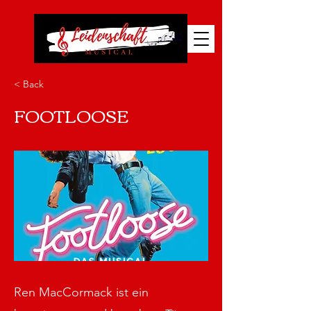
< Back
FOOTLOOSE
Ren MacCormack ist ein