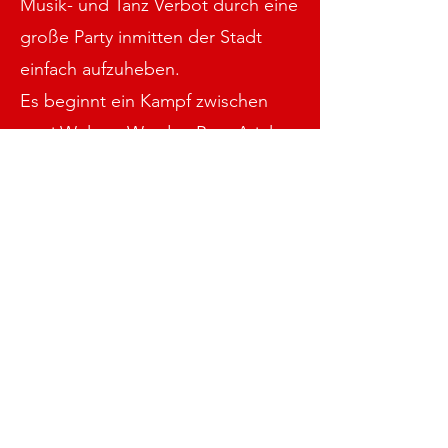
Musik- und Tanz Verbot durch eine
große Party inmitten der Stadt
einfach aufzuheben.
Es beginnt ein Kampf zwischen
zwei Welten. Werden Ren, Ariel
und die anderen Jugendlichen das
Verbot abschaffen können? Wird
Reverend Shaw Moore sich vom
Plan der Teenager beeindrucken
lassen?
Die Geschichte basiert teilweise
auf wahren Begebenheiten: In
Elmore City, einer Kleinstadt in
Oklahoma, dort herrschte seit dem