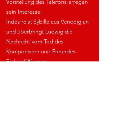
Vorstellung des Telefons erregen
sein Interesse.
Indes reist Sybille aus Venedig an
und überbringt Ludwig die
Nachricht vom Tod des
Komponisten und Freundes
Richard Wagner.
Die Bauarbeiten für die
Verwirklichung von Ludwigs Traum,
dem Schloss Neuschwanstein,
beginnen.
Ein Schloss wie ein Traum soll es
werden. Es soll Zukunft, Frieden
und Kunst symbolisieren. Ludwig