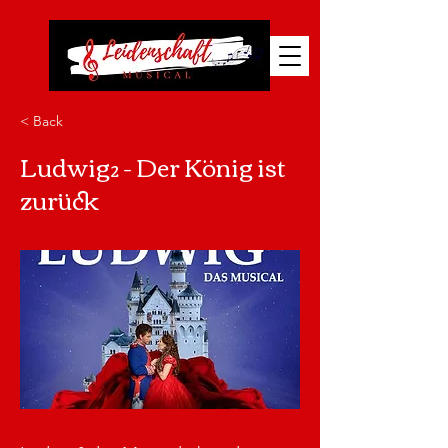
< Back
Ludwig² - Der König ist
zurück