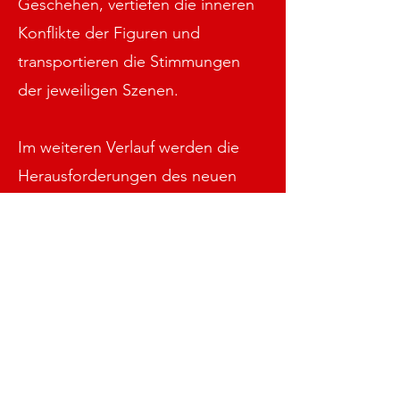
Geschehen, vertiefen die inneren
Konflikte der Figuren und
transportieren die Stimmungen
der jeweiligen Szenen.
Im weiteren Verlauf werden die
Herausforderungen des neuen
Lebens immer deutlicher:
berufliche Unsicherheiten,
persönliche Krisen und die
Konfrontation mit
gesellschaftlichen Erwartungen
führen zu Spannungen innerhalb
der Gruppe. Einige Figuren