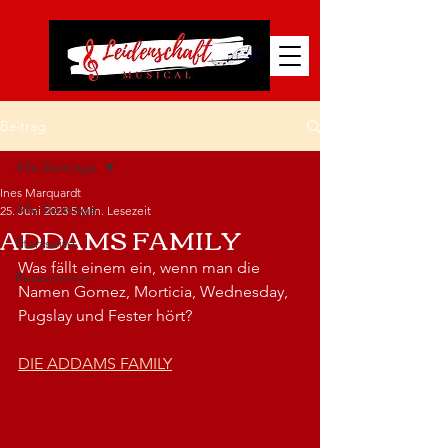
Beitrag
Alle Beiträge
Ines Marquardt
Alle Beiträge
25. Juni 2023
5 Min. Lesezeit
ADDAMS FAMILY
Startseite
Was fällt einem ein, wenn man die 
Rezensionen
Namen Gomez, Morticia, Wednesday, 
Pugslay und Fester hört?
DIE ADDAMS FAMILY