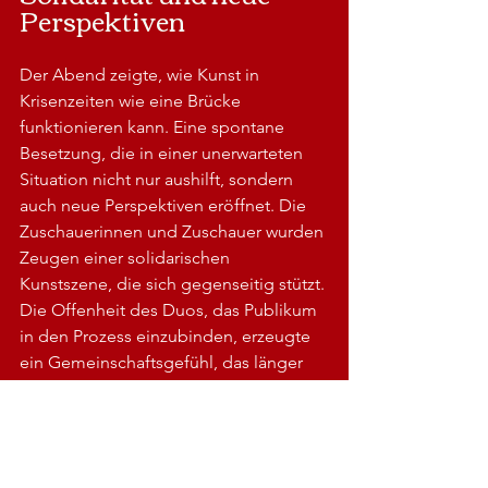
Perspektiven
Der Abend zeigte, wie Kunst in 
Krisenzeiten wie eine Brücke 
funktionieren kann. Eine spontane 
Besetzung, die in einer unerwarteten 
Situation nicht nur aushilft, sondern 
auch neue Perspektiven eröffnet. Die 
Zuschauerinnen und Zuschauer wurden 
Zeugen einer solidarischen 
Kunstszene, die sich gegenseitig stützt. 
Die Offenheit des Duos, das Publikum 
in den Prozess einzubinden, erzeugte 
ein Gemeinschaftsgefühl, das länger 
nachhallt als der letzte Akkord.
Das Überraschungskonzert von 
LUDIQUE! im BKA Theater am 07. 
Januar 2026 war ein eindrucksvolles 