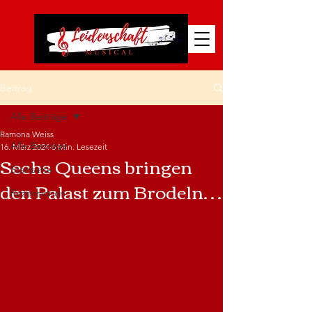
Beitrag
Alle Beiträge
Ramona Weiss
Alle Beiträge
16. März 2024
6 Min. Lesezeit
Sechs Queens bringen
Startseite
den Palast zum Brodeln…
Rezensionen