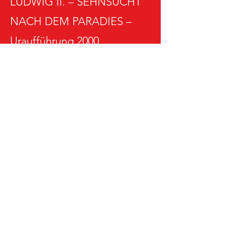
LUDWIG II. – SEHNSUCHT
NACH DEM PARADIES –
Uraufführung 2000,
Grundstein des Hauses
LUDWIG² –
weiterentwickelte
Inszenierung des Ludwig-
Musicals mit großem Erfolg
DIE PÄPSTIN – Musical mit
historischen Themen
DER RING – Musical von
Frank Nimsgern