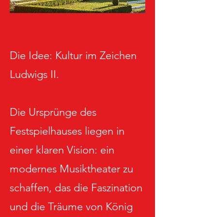
Die Idee: Kultur im Zeichen
Ludwigs II.
Die Ursprünge des
Festspielhauses liegen in
einer klaren Vision: ein
modernes Musiktheater zu
schaffen, das die Faszination
und die Träume von König