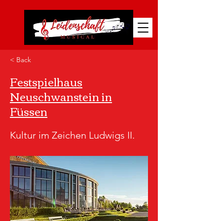
< Back
Festspielhaus
Neuschwanstein in
Füssen
Kultur im Zeichen Ludwigs II.