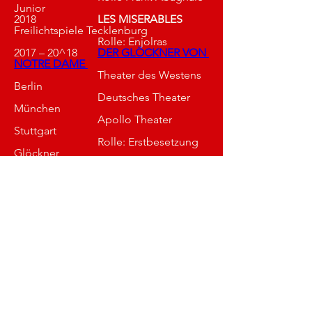
Junior
2018			
LES MISERABLES
Freilichtspiele Tecklenburg 
			Rolle: Enjolras
2017 – 20^18 	
DER GLÖCKNER VON 
NOTRE DAME
			Theater des Westens 
Berlin
			Deutsches Theater 
München
			Apollo Theater 
Stuttgart 
			Rolle: Erstbesetzung 
Glöckner
2016 – 2018	
EVITA
 Oper Bonn
			Rolle: Che 
2016			
HAIR
 – 
Gärtnerplatztheater München
			Rolle: Claude 
2014			
DAS WUNDER VON 
BERN 
			Theater an der Elbe
			Rolle Bruno Lubanski 
2014			
TSCHITTI TSCHITTI 
BÄNG BÄNG 
			Gärtnerplatztheater 
München
			Rolle: Boris 