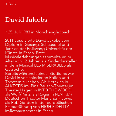
< Back
David Jakobs
* 25. Juli 1983 in Mönchengladbach
2011 absolvierte David Jakobs sein 
Diplom in Gesang, Schauspiel und 
Tanz an der Folkwang Universität der 
Künste in Essen. Erste 
Musicalerfahrungen sammelte er im 
Alter von 12 Jahren als Kinderdarsteller 
in dem Musical LES MISERABLES als 
Gavroche. 
Bereits während seines  Studiums war 
David in verschiedenen Rollen und 
Theatern zu sehen. Als Herakles in 
ALKESTIS im  Pina Bausch-Theater,im 
Theater Hagen in INTO THE WOOD  
als Wolf/Prinz, als Roger in RENT
 am 
Deutschen Theater München), sowie 
als Rob Gordon in der europäischen 
Erstaufführung von HIGH FIDELITY
imRathaustheater in Essen.