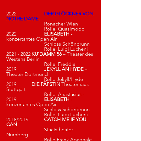
2022			
DER GLÖCKNER VON 
NOTRE DAME
			Ronacher Wien
			Rolle: Quasimodo
2022			
ELISABETH
 - 
konzertantes Open Air
			Schloss Schönbrunn 
			Rolle  Luigi Lucheni 
2021 - 2022	
KU`DAMM 56 
– Theater des 
Westens Berlin
			Rolle: Freddie
2019			
JEKYLL AN HYDE
 – 
Theater Dortmund
			Rolle Jekyll/Hyde 
2019 		
DIE PÄPSTIN
 Theaterhaus 
Stuttgart
			Rolle: Anastasius - 
2019			
ELISABETH
 - 
konzertantes Open Air
			Schloss Schönbrunn 
			Rolle  Luigi Lucheni 
2018/2019		
CATCH ME IF YOU 
CAN
			Staatstheater 
Nürnberg 
			Rolle Frank Abagnale 