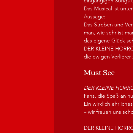
eingängigen Songs u
Das Musical ist unte
Aussage:
Das Streben und Ver
man, wie sehr ist ma
das eigene Glück sc
DER KLEINE HORRORLA
die ewigen Verlierer
Must See
DER KLEINE HORR
Fans, die Spaß an h
Ein wirklich ehrlich
– wir freuen uns sch
DER KLEINE HORRORLA