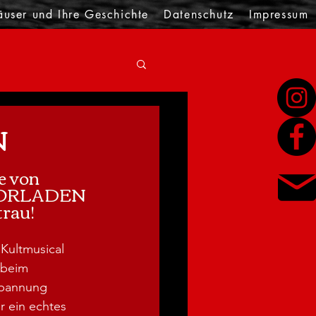
äuser und Ihre Geschichte
Datenschutz
Impressum
N
e von
ORLADEN 
trau!
Kultmusical 
 beim 
Spannung 
r ein echtes 