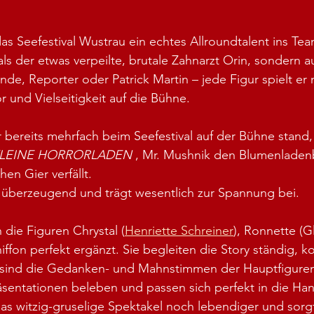
as Seefestival Wustrau ein echtes Allroundtalent ins Tea
als der etwas verpeilte, brutale Zahnarzt Orin, sondern a
nde, Reporter oder Patrick Martin – jede Figur spielt er 
r und Vielseitigkeit auf die Bühne.
bereits mehrfach beim Seefestival auf der Bühne stand,
KLEINE HORRORLADEN
 , Mr. Mushnik den Blumenladenb
hen Gier verfällt. 
t überzeugend und trägt wesentlich zur Spannung bei.
 die Figuren Chrystal (
Henriette Schreiner
), Ronnette (Gl
iffon perfekt ergänzt. Sie begleiten die Story ständig, 
ind die Gedanken- und Mahnstimmen der Hauptfiguren.
sentationen beleben und passen sich perfekt in die Han
as witzig-gruselige Spektakel noch lebendiger und sorgt 