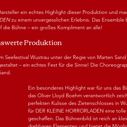
Darsteller ein echtes Highlight dieser Produktion und ma
ADEN
 zu einem unvergesslichen Erlebnis. Das Ensemble br
f die Bühne – ein großes Kompliment an alle!
enswerte Produktion
m Seefestival Wustrau unter der Regie von Marten Sand is
gestaltet – ein echtes Fest für die Sinne! Die Choreograph
Sand.
Ein besonderes Highlight war für uns das Bü
das Oliver Lloyd Boehm verantwortlich zeich
perfekten Kulisse des Zietenschlosses in W
für DER KLEINE HORRORLADEN eine tolle
geschaffen. Das Bühnenbild ist reich an klei
drehbaren Elementen und bietet die Möglich