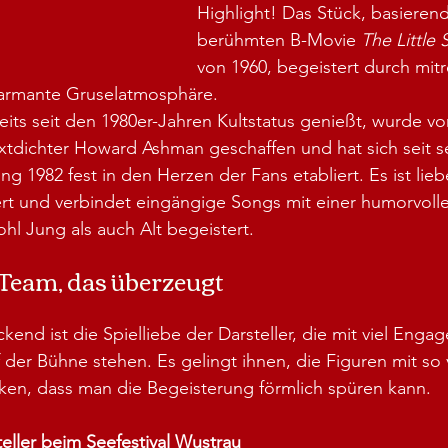
Highlight! Das Stück, basieren
berühmten B-Movie 
The Little
von 1960, begeistert durch mit
armante Gruselatmosphäre.
eits seit den 1980er-Jahren Kultstatus genießt, wurde v
tdichter Howard Ashman geschaffen und hat sich seit se
 1982 fest in den Herzen der Fans etabliert. Es ist liebe
rt und verbindet eingängige Songs mit einer humorvolle
hl Jung als auch Alt begeistert.
 Team, das überzeugt
end ist die Spielliebe der Darsteller, die mit viel Enga
 der Bühne stehen. Es gelingt ihnen, die Figuren mit so v
en, dass man die Begeisterung förmlich spüren kann.
eller beim Seefestival Wustrau