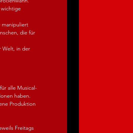
 Größenwahn.
 wichtige 
manipuliert 
nschen, die für 
Welt, in der 
ür alle Musical-
tionen haben.
gene Produktion 
eils Freitags 