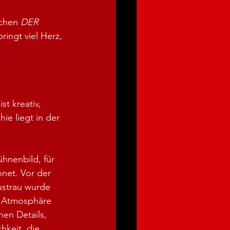
chen 
DER 
ingt viel Herz, 
t kreativ, 
ie liegt in der 
hnenbild, für 
net. Vor der 
ustrau wurde 
 Atmosphäre 
nen Details, 
keit, die 