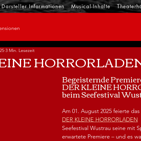
Darsteller Informationen
Musical-Inhalte
Theaterh
ensionen
25
3 Min. Lesezeit
LEINE HORRORLADE
Begeisternde Premier
DER KLEINE HORR
beim Seefestival Wus
Am 01. August 2025 feierte das 
DER KLEINE HORRORLADEN
Seefestival Wustrau seine mit 
erwartete Premiere – und es wa