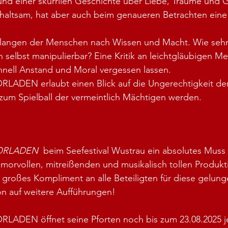
nd einer skurrilen Geschichte über Liebe, Träume und
rhaltsam, hat aber auch beim genaueren Betrachten eine
langen der Menschen nach Wissen und Macht. Wie sehr 
n selbst manipulierbar? Eine Kritik an leichtgläubigen Me
hnell Anstand und Moral vergessen lassen.
DEN erlaubt einen Blick auf die Ungerechtigkeit der 
 zum Spielball der vermeintlich Mächtigen werden.
ORLADEN
  beim Seefestival Wustrau ein absolutes Muss f
umorvollen, mitreißenden und musikalisch tollen Produk
es großes Kompliment an alle Beteiligten für diese gelun
on auf weitere Aufführungen!
DEN öffnet seine Pforten noch bis zum 23.08.2025 jew