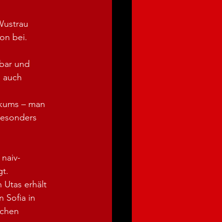
Wustrau 
on bei.
bar und 
s auch 
ikums – man 
besonders 
 naiv-
gt.
 Utas erhält 
 Sofia in 
schen 