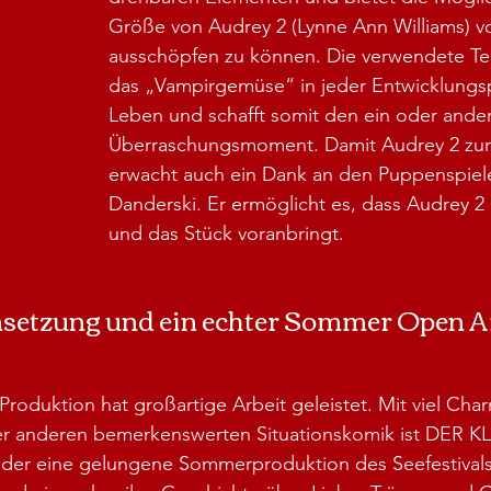
Größe von Audrey 2 (Lynne Ann Williams) v
ausschöpfen zu können. Die verwendete Te
das „Vampirgemüse“ in jeder Entwicklungs
Leben und schafft somit den ein oder ande
Überraschungsmoment. Damit Audrey 2 zu
erwacht auch ein Dank an den Puppenspiele
Danderski. Er ermöglicht es, dass Audrey 2 
und das Stück voranbringt.
etzung und ein echter Sommer Open Ai
Produktion hat großartige Arbeit geleistet. Mit viel Cha
er anderen bemerkenswerten Situationskomik ist DER K
 eine gelungene Sommerproduktion des Seefestivals 