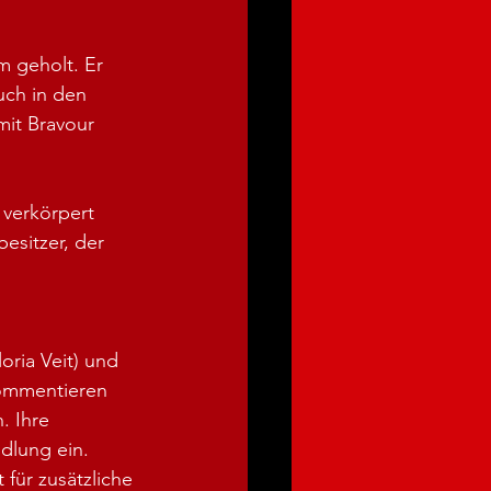
m geholt. Er 
uch in den 
mit Bravour 
 verkörpert 
esitzer, der 
oria Veit) und 
kommentieren 
 Ihre 
dlung ein. 
für zusätzliche 