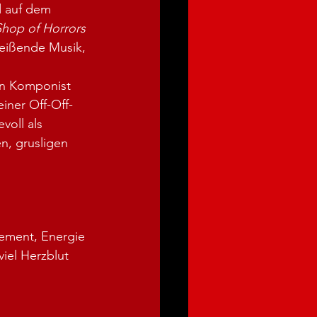
d auf dem 
 Shop of Horrors
reißende Musik, 
on Komponist 
iner Off-Off-
voll als 
n, grusligen 
gement, Energie 
iel Herzblut 