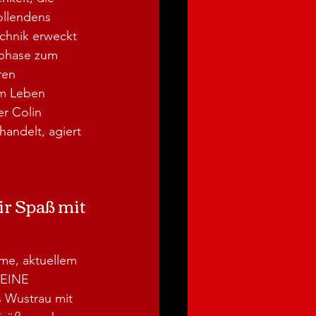
ollendens 
chnik erweckt 
phase zum 
ren 
m Leben 
r Colin 
handelt, agiert 
r Spaß mit 
rme, aktuellem 
LEINE 
Wustrau mit 