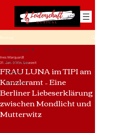
Beitrag
Alle Beiträge
Ines Marquardt
Alle Beiträge
31. Jan.
3 Min. Lesezeit
FRAU LUNA im TIPI am
Startseite
Kanzleramt – Eine
Rezensionen
Berliner Liebeserklärung
zwischen Mondlicht und
Mutterwitz