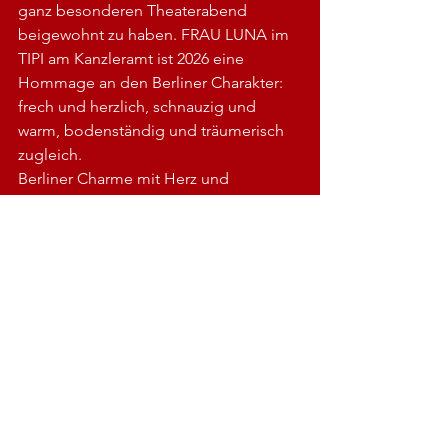
ganz besonderen Theaterabend 
beigewohnt zu haben. FRAU LUNA
im 
TIPI am Kanzleramt ist 2026 eine 
Hommage an den Berliner Charakter: 
frech und herzlich, schnauzig und 
warm, bodenständig und träumerisch 
zugleich. 
Berliner Charme mit Herz und 
Schnauze – mitten in Berlin, mitten im 
Jetzt.
Ein Abend, der lächeln lässt, der 
berührt und der zeigt, warum man 
diese Stadt, ihre Kunst und ihre 
Geschichten einfach lieben muss. 
Kurz jesagt