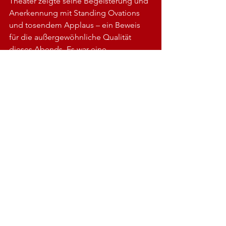
Theater zeigte seine Begeisterung und 
Anerkennung mit Standing Ovations 
und tosendem Applaus – ein Beweis 
für die außergewöhnliche Qualität 
dieses Abends. Es war eine 
wunderschöne Liebeserklärung an 
Berlin, die Liebe, die Musik, den 
Zusammenhalt und das Vertrauen.
Ein herausragender 
Abend! 
FROM BERLIN WITH LOVE ein 
einzigartiges, künstlerisch 
hochkarätiges Konzert, das durch seine 
kreative Inszenierung, die 
beeindruckende Musik und die 
faszinierenden Kostüme begeistert hat.
Musikalisch begleite wurde das 