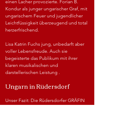
einen Lacher provozierte. Forian B. 
Kondur als junger ungarischer Graf, mit 
ungarischem Feuer und jugendlicher 
Leichtfüssigkeit überzeugend und total 
herzerfrischend.
Lisa Katrin Fuchs jung, unbedarft aber 
voller Lebensfreude. Auch sie 
begeisterte das Publikum mit ihrer 
klaren musikalischen und 
darstellerischen Leistung .
Ungarn in Rüdersdorf 
Unser Fazit: Die Rüdersdorfer GRÄFIN 
MARIZA ist eine tolle Inszenierung die 
als Sommeroperette ganz sicher sein 
Publikum beeindrucken und glänzend 
unterhalten wird. 