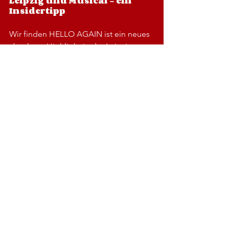
Leipzig und Musical – ein 
Insidertipp
Wir finden HELLO AGAIN ist ein neues 
absolutes Highlight in der Leipziger 
Kulturszene, das Leipzig zu einem Ort 
macht, an dem besondere 
Musicalerlebnisse stattfinden und das 
man sich nicht entgehen lassen sollte! 
HELLO AGAIN wird 
noch bis April 2025 
auf dem Spielplan
 der Musikalischen 
Komödie zu finden sein und wird, so 
ist die Planung, dann als Tour Musical 
in die Musicalwelt starten. Auf ein 
volles Orchester werden die Besucher 
dann allerdings verzichten müssen.
Wer sich das Stück ansehen möchte 
sollte den Ticketkauf nicht auf die 