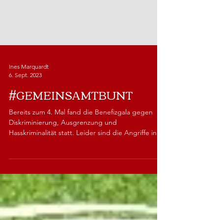
Ines Marquardt
6. Sept. 2023
#GEMEINSAMTBUNT
Bereits zum 4. Mal fand die Benefizgala gegen
Diskriminierung, Ausgrenzung und
Hasskriminalität statt. Leider sind die Angriffe in
den...