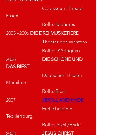
			Colosseum Theater 
Essen 
			Rolle: Radames 
2005 –2006	
DIE DREI MUSKETIERE
			Theater des Westens 
			Rolle: D‘Artagnan 
2006			
DIE SCHÖNE UND 
DAS BIEST
			Deutsches Theater 
München
			Rolle: Biest
2007			
JEKYLL AND HYDE
Freilichtspiele 
Tecklenburg
			Rolle: Jekyll/Hyde
2008			
JESUS CHRIST 