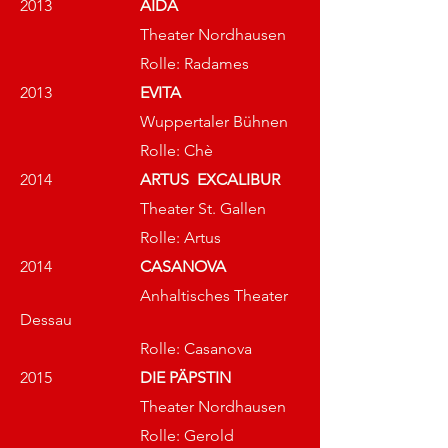
2013			
AIDA 
			Theater Nordhausen
			Rolle: Radames
2013			
EVITA  
			Wuppertaler Bühnen
			Rolle: Chè
2014			
ARTUS  EXCALIBUR 
Theater St. Gallen
			Rolle: Artus
2014			
CASANOVA
			Anhaltisches Theater 
Dessau
			Rolle: Casanova
2015			
DIE PÄPSTIN  
			Theater Nordhausen
			Rolle: Gerold