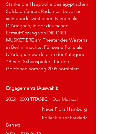
Stanke die Hauptrolle des ägyptischen 
Soldatenführers Radames, bevor er 
sich bundesweit einen Namen als 
D'Artagnan, in der deutschen 
Erstaufführung von DIE DREI 
MUSKETIERE am Theater des Westens 
in Berlin, machte. Für seine Rolle als 
D'Artagnan wurde er in der Kategorie 
“Bester Schauspieler” für den 
Goldenen Vorhang 2005 nominiert
Engagements (Auswahl):
2002 - 2003	
TITANIC
 – Das Musical 
			Neue Flora Hamburg
			Rolle: Heizer Frederic 
Barrett 
2003 - 2005	
AIDA