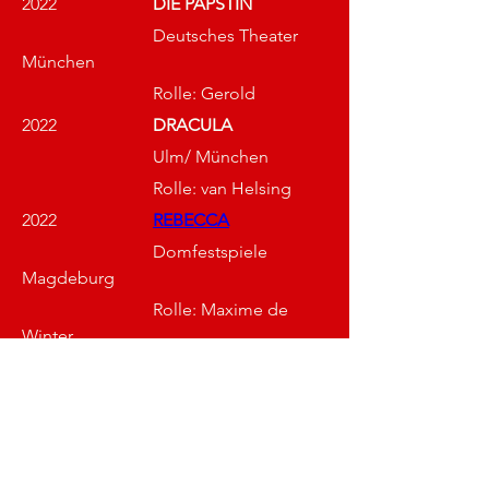
2022			
DIE PÄPSTIN
			Deutsches Theater 
München 
			Rolle: Gerold 
2022			
DRACULA
			Ulm/ München
			Rolle: van Helsing
2022			
REBECCA
			Domfestspiele 
Magdeburg
			Rolle: Maxime de 
Winter 
2023/2024		
DREAMKING
			Festspielhaus 
Neuschwanstein	
			Rolle: König (Ludwigs 
Vater) und Klingsor