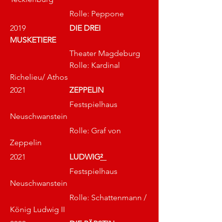
			Rolle: Peppone
2019			
DIE DREI 
MUSKETIERE
			Theater Magdeburg
			Rolle: Kardinal 
Richelieu/ Athos
2021			
ZEPPELIN 
			Festspielhaus 
Neuschwanstein
			Rolle: Graf von 
Zeppelin
2021			
LUDWIG
²
Festspielhaus 
Neuschwanstein
			Rolle: Schattenmann / 
König Ludwig II