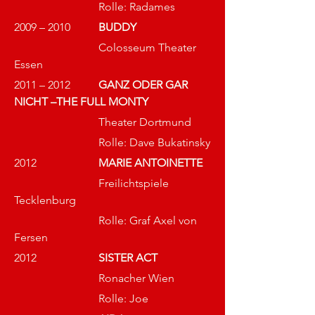
			Rolle: Radames
2009 – 2010	
BUDDY
			Colosseum Theater 
Essen
2011 – 2012	
GANZ ODER GAR 
NICHT –THE FULL MONTY
			Theater Dortmund
			Rolle: Dave Bukatinsky
2012			
MARIE ANTOINETTE
			Freilichtspiele 
Tecklenburg
			Rolle: Graf Axel von 
Fersen
2012			
SISTER ACT 
			Ronacher Wien
			Rolle: Joe