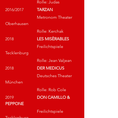
			Rolle: Judas
2016/2017		
TARZAN
			Metronom Theater 
Oberhausen
			Rolle: Kerchak
2018			
LES MISÈRABLES 
			Freilichtspiele 
Tecklenburg
			Rolle: Jean Valjean
2018			
DER MEDICUS
			Deutsches Theater 
München
			Rolle: Rob Cole
2019			
DON CAMILLO & 
PEPPONE
			Freilichtspiele 
Tecklenburg