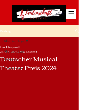
Beitrag
Alle Beiträge
Ines Marquardt
Alle Beiträge
22. Okt. 2024
5 Min. Lesezeit
Deutscher Musical
Startseite
Theater Preis 2024
Rezensionen