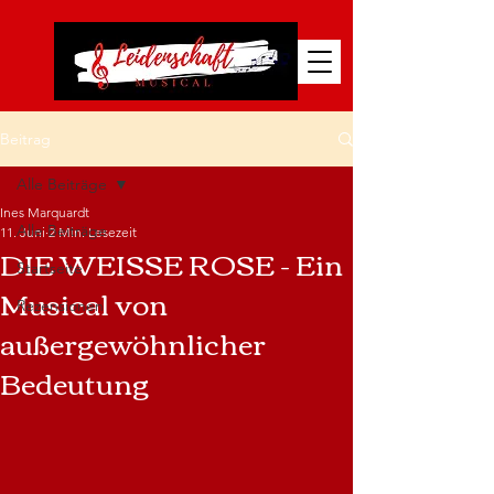
Beitrag
Alle Beiträge
Ines Marquardt
Alle Beiträge
11. Juni
2 Min. Lesezeit
DIE WEISSE ROSE - Ein
Startseite
Musical von
Rezensionen
außergewöhnlicher
Bedeutung