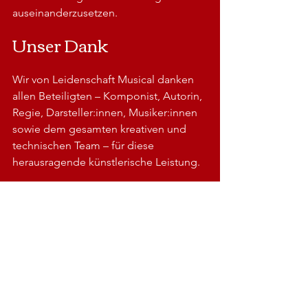
auseinanderzusetzen.
Unser Dank
Wir von Leidenschaft Musical danken 
allen Beteiligten – Komponist, Autorin, 
Regie, Darsteller:innen, Musiker:innen 
sowie dem gesamten kreativen und 
technischen Team – für diese 
herausragende künstlerische Leistung.
Ein Musical, das bleibt
DIE WEISSE ROSE ist ein Werk, das 
lange nachhallt – im Denken, im 
Fühlen und im Bewusstsein dafür, wie 
wichtig Kunst für unsere Gesellschaft 
ist.